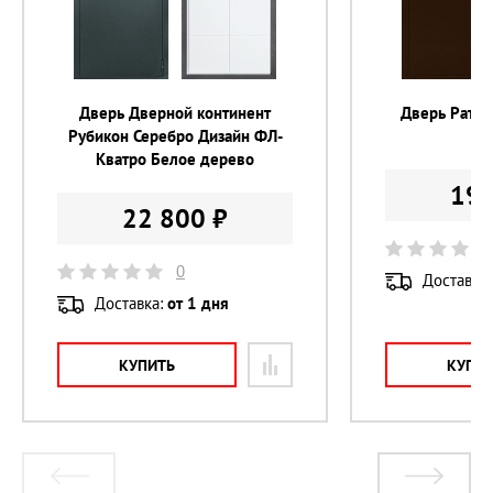
Цвет покрытия 
медный антик
Цвет фурнитуры 
серебро
Дверь Дверной континент
Дверь Ратиб
Цилиндр 
с вертушком
Рубикон Серебро Дизайн ФЛ-
То
Кватро Белое дерево
19 
22 800 ₽
0
Доставка
Доставка:
от 1 дня
КУПИТЬ
КУПИ