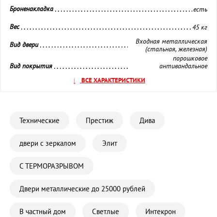
Броненакладка 
есть
Вес 
45 кг
Входная металлическая
Вид двери 
(стальная, железная)
порошковое
Вид покрытия 
антивандальное
покрытие
ВСЕ ХАРАКТЕРИСТИКИ
порошковое
Внешняя отделка 
антивандальное
покрытие
Внутренняя отделка 
панель МДФ
Технические
Престиж
Дива
Глазок 
установлен
двери с зеркалом
Элит
Замок дополнительный 
Сувальдный
Замок основной 
Цилиндровый
С ТЕРМОРАЗРЫВОМ
Кол-во контуров уплотнения 
2 контура
Двери металлические до 25000 рублей
Материал полотна 
Металл
В частный дом
Светлые
Интекрон