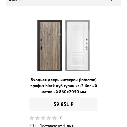
Входная дверь интекрон (intecron)
профит black дуб турин кв-2 белый
матовый 860х2050 мм
59 851 ₽
0
Доставка:
от 1 дня