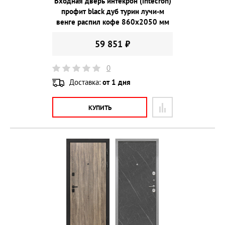
Входная дверь интекрон (intecron)
профит black дуб турин лучи-м
венге распил кофе 860х2050 мм
59 851 ₽
0
Доставка:
от 1 дня
КУПИТЬ