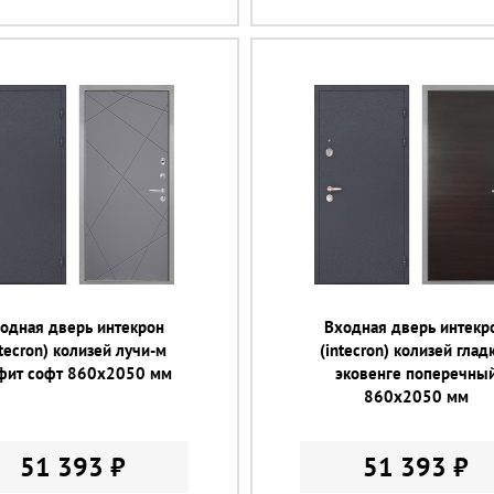
одная дверь интекрон
Входная дверь интекр
ntecron) колизей лучи-м
(intecron) колизей глад
фит софт 860х2050 мм
эковенге поперечны
860х2050 мм
51 393 ₽
51 393 ₽