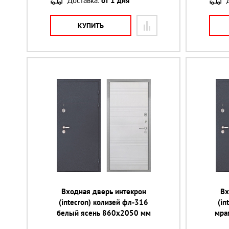
Доставка:
от 1 дня
КУПИТЬ
Входная дверь интекрон
Вх
(intecron) колизей фл-316
(in
белый ясень 860х2050 мм
мра