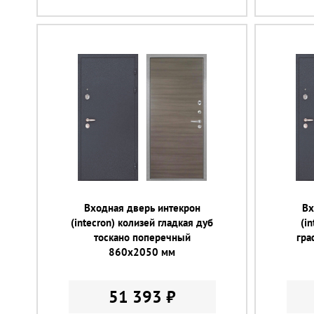
Входная дверь интекрон
Вх
(intecron) колизей гладкая дуб
(i
тоскано поперечный
гра
860х2050 мм
51 393 ₽