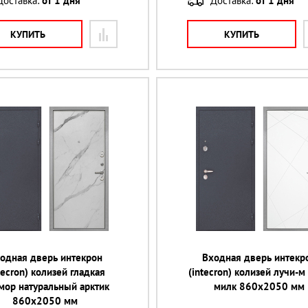
Доставка:
от 1 дня
Доставка:
от 1 дня
КУПИТЬ
КУПИТЬ
одная дверь интекрон
Входная дверь интекр
tecron) колизей гладкая
(intecron) колизей лучи-м
мор натуральный арктик
милк 860х2050 мм
860х2050 мм