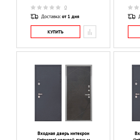
0
Доставка:
от 1 дня
КУПИТЬ
Входная дверь интекрон
Вх
(intecron) колизей лучи-м
(in