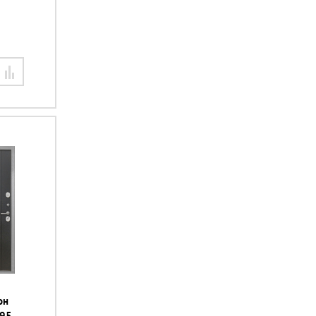
он
295