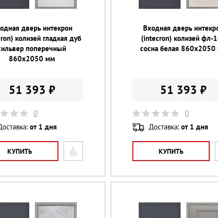
одная дверь интекрон
Входная дверь интекр
cron) колизей гладкая дуб
(intecron) колизей фл-
сильвер поперечный
сосна белая 860х2050
860х2050 мм
51 393 ₽
51 393 ₽
0
0
Доставка:
от 1 дня
Доставка:
от 1 дня
КУПИТЬ
КУПИТЬ