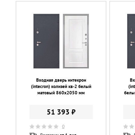
Входная дверь интекрон
Вх
(intecron) колизей кв-2 белый
(in
матовый 860х2050 мм
белы
51 393 ₽
0