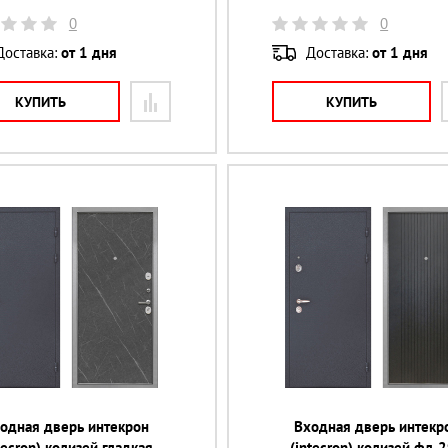
0
0
Доставка:
от 1 дня
Доставка:
от 1 дня
КУПИТЬ
КУПИТЬ
одная дверь интекрон
Входная дверь интекр
tecron) колизей гладкая
(intecron) колизей фл-