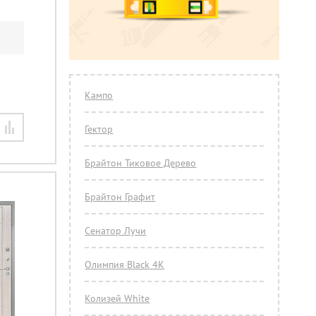
Кампо
Гектор
Брайтон Тиковое Дерево
Брайтон Графит
Сенатор Лучи
Олимпия Black 4К
Колизей White