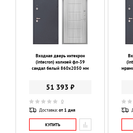
Входная дверь интекрон
Вх
(intecron) колизей фл-39
(in
сандал белый 860х2050 мм
мрам
51 393 ₽
0
Доставка:
от 1 дня
КУПИТЬ