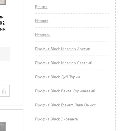
Греция
он
Италия
102
 мм
Неаполь
Профит Black Мрамор Арктик
Профит Black Мрамор Светлый
Профит Black Дуб Турин
Профит Black Венге Коричневый
Профит Black Гранит Лава Оникс
Профит Black Эковенге