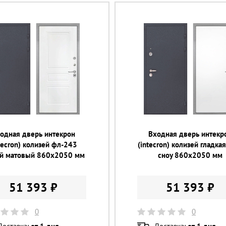
одная дверь интекрон
Входная дверь интекр
tecron) колизей фл-243
(intecron) колизей гладкая
й матовый 860х2050 мм
сноу 860х2050 мм
51 393 ₽
51 393 ₽
0
0