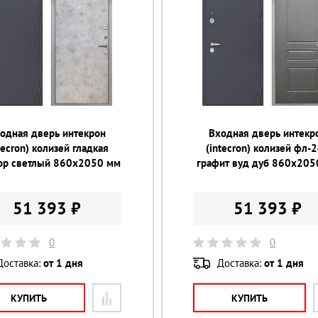
одная дверь интекрон
Входная дверь интекр
tecron) колизей гладкая
(intecron) колизей фл-
ор светлый 860х2050 мм
графит вуд дуб 860х205
51 393 ₽
51 393 ₽
0
0
Доставка:
от 1 дня
Доставка:
от 1 дня
КУПИТЬ
КУПИТЬ