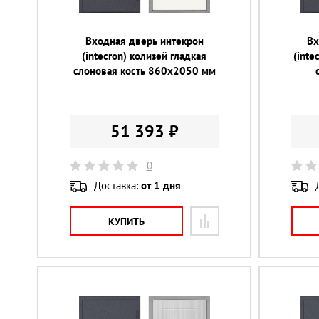
Входная дверь интекрон
Вх
(intecron) колизей гладкая
(inte
слоновая кость 860х2050 мм
51 393 ₽
0
Доставка:
от 1 дня
КУПИТЬ