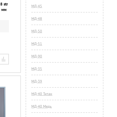
8 str
МД-45
0 мм
МД-48
МД-50
МД-51
МД-90
МД-35
МД-39
МД-40 Титан
МД-40 Медь