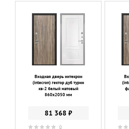
Входная дверь интекрон
Вх
(intecron) гектор дуб турин
(in
кв-2 белый матовый
ф
860х2050 мм
81 368 ₽
0