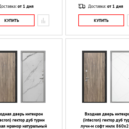
Доставка:
от 1 дня
Доставка:
от 1 дня
КУПИТЬ
КУПИТЬ
одная дверь интекрон
Входная дверь интекр
tecron) гектор дуб турин
(intecron) гектор дуб ту
кая мрамор натуральный
лучи-м софт милк 860х