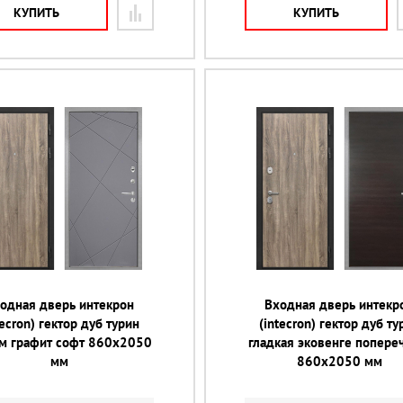
КУПИТЬ
КУПИТЬ
одная дверь интекрон
Входная дверь интекр
tecron) гектор дуб турин
(intecron) гектор дуб ту
-м графит софт 860х2050
гладкая эковенге попер
мм
860х2050 мм