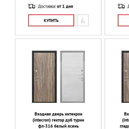
Доставка:
от 1 дня
КУПИТЬ
Входная дверь интекрон
Вх
(intecron) гектор дуб турин
(in
фл-316 белый ясень
глад