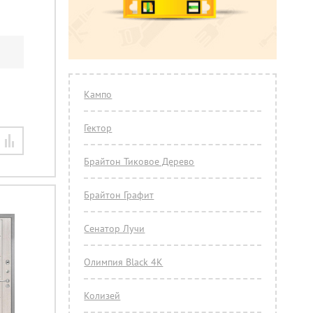
Кампо
Гектор
Брайтон Тиковое Дерево
Брайтон Графит
Сенатор Лучи
Олимпия Black 4К
Колизей