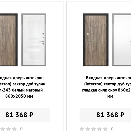
одная дверь интекрон
Входная дверь интекр
tecron) гектор дуб турин
(intecron) гектор дуб ту
л-243 белый матовый
гладкая силк сноу 860х
860х2050 мм
мм
81 368 ₽
81 368 ₽
0
0