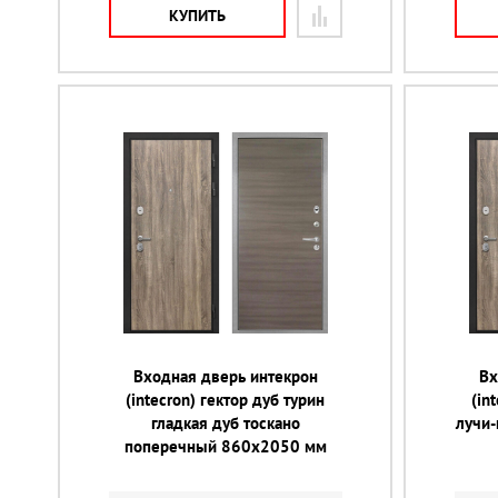
КУПИТЬ
Входная дверь интекрон
Вх
(intecron) гектор дуб турин
(in
гладкая дуб тоскано
лучи
поперечный 860х2050 мм