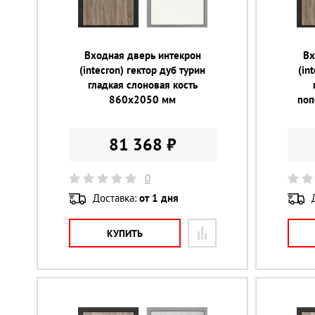
Входная дверь интекрон
Вх
(intecron) гектор дуб турин
(in
гладкая слоновая кость
860х2050 мм
поп
81 368 ₽
0
Доставка:
от 1 дня
КУПИТЬ