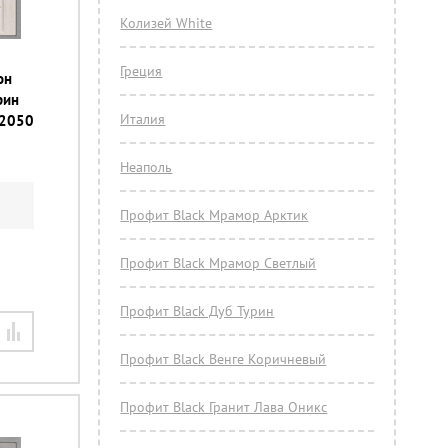
Колизей White
Греция
он
рин
Италия
х2050
Неаполь
Профит Black Мрамор Арктик
Профит Black Мрамор Светлый
Профит Black Дуб Турин
Профит Black Венге Коричневый
Профит Black Гранит Лава Оникс