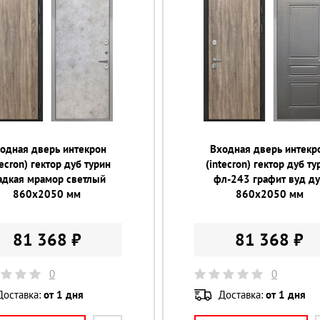
одная дверь интекрон
Входная дверь интекр
tecron) гектор дуб турин
(intecron) гектор дуб ту
адкая мрамор светлый
фл-243 графит вуд д
860х2050 мм
860х2050 мм
81 368 ₽
81 368 ₽
0
0
Доставка:
от 1 дня
Доставка:
от 1 дня