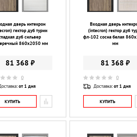
одная дверь интекрон
Входная дверь интекр
tecron) гектор дуб турин
(intecron) гектор дуб ту
гладкая дуб сильвер
фл-102 сосна белая 860
еречный 860х2050 мм
мм
81 368 ₽
81 368 ₽
0
0
Доставка:
от 1 дня
Доставка:
от 1 дня
КУПИТЬ
КУПИТЬ