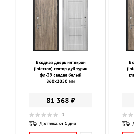
Входная дверь интекрон
Вх
(intecron) гектор дуб турин
(in
фл-39 сандал белый
гл
860х2050 мм
81 368 ₽
0
Доставка:
от 1 дня