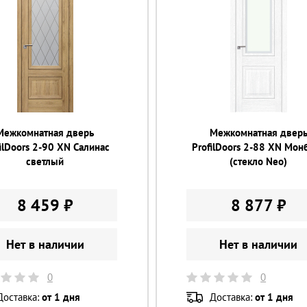
Межкомнатная дверь
Межкомнатная двер
ilDoors 2-90 XN Салинас
ProfilDoors 2-88 XN Мон
светлый
(стекло Neo)
8 459 ₽
8 877 ₽
Нет в наличии
Нет в наличии
0
0
Доставка:
от 1 дня
Доставка:
от 1 дня