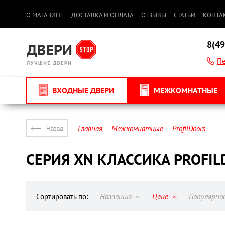
О МАГАЗИНЕ
ДОСТАВКА И ОПЛАТА
ОТЗЫВЫ
СТАТЬИ
КОНТА
8(49
Пе
ВХОДНЫЕ ДВЕРИ
МЕЖКОМНАТНЫЕ
Главная
Межкомнатные
ProfilDoors
Назад
СЕРИЯ XN КЛАССИКА PROFI
Сортировать по:
Названию
Цене
Популярн