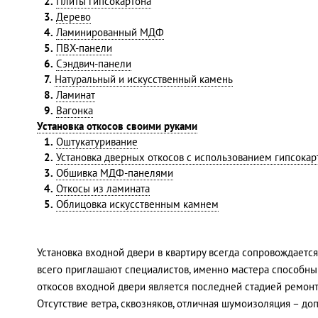
2.
Плиты гипсокартона
3.
Дерево
4.
Ламинированный МДФ
5.
ПВХ-панели
6.
Сэндвич-панели
7.
Натуральный и искусственный камень
8.
Ламинат
9.
Вагонка
Установка откосов своими руками
1.
Оштукатуривание
2.
Установка дверных откосов с использованием гипсокар
3.
Обшивка МДФ-панелями
4.
Откосы из ламината
5.
Облицовка искусственным камнем
Установка входной двери в квартиру всегда сопровождаетс
всего приглашают специалистов, именно мастера способны 
откосов входной двери является последней стадией ремон
Отсутствие ветра, сквозняков, отличная шумоизоляция – д