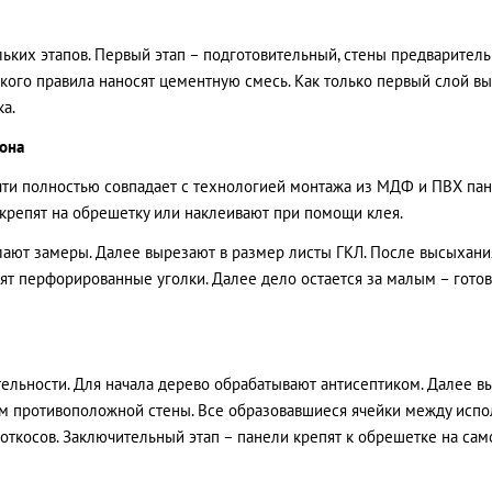
льких этапов. Первый этап – подготовительный, стены предваритель
ого правила наносят цементную смесь. Как только первый слой в
а.
тона
чти полностью совпадает с технологией монтажа из МДФ и ПВХ пан
 крепят на обрешетку или наклеивают при помощи клея.
лают замеры. Далее вырезают в размер листы ГКЛ. После высыхани
пят перфорированные уголки. Далее дело остается за малым – гот
ельности. Для начала дерево обрабатывают антисептиком. Далее вы
ем противоположной стены. Все образовавшиеся ячейки между исп
 откосов. Заключительный этап – панели крепят к обрешетке на сам