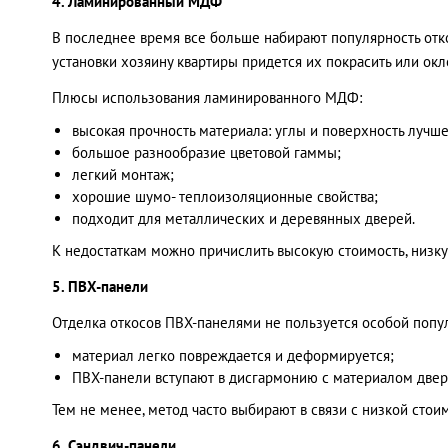
4. Ламинированный МДФ
В последнее время все больше набирают популярность о
установки хозяину квартиры придется их покрасить или окл
Плюсы использования ламинированного МДФ:
высокая прочность материала: углы и поверхность луч
большое разнообразие цветовой гаммы;
легкий монтаж;
хорошие шумо- теплоизоляционные свойства;
подходит для металлических и деревянных дверей.
К недостаткам можно причислить высокую стоимость, низк
5. ПВХ-панели
Отделка откосов ПВХ-панелями не пользуется особой попул
материал легко повреждается и деформируется;
ПВХ-панели вступают в дисгармонию с материалом двери
Тем не менее, метод часто выбирают в связи с низкой сто
6. Сэндвич-панели