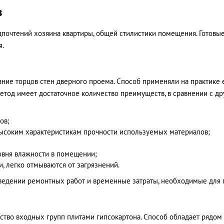
в
едпочтений хозяина квартиры, общей стилистики помещения. Готовы
я.
ие торцов стен дверного проема. Способ применяли на практике е
тод имеет достаточное количество преимуществ, в сравнении с др
ов;
высоким характеристикам прочности используемых материалов;
овня влажности в помещении;
, легко отмываются от загрязнений.
ведении ремонтных работ и временные затраты, необходимые для 
ство входных групп плитами гипсокартона. Способ обладает рядом