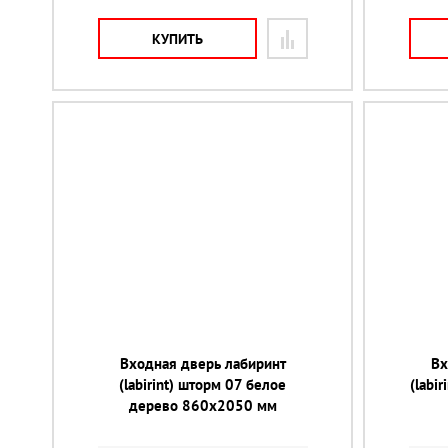
КУПИТЬ
Входная дверь лабиринт
Вх
(labirint) шторм 07 белое
(labi
дерево 860х2050 мм