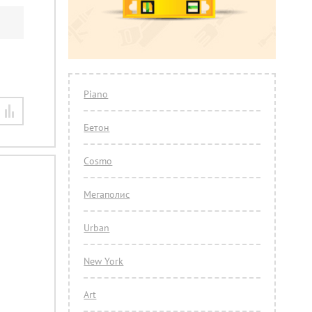
Piano
Бетон
Cosmo
Мегаполис
Urban
New York
Art