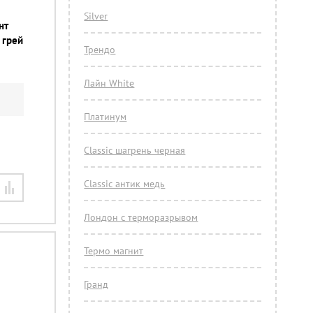
Silver
нт
 грей
Трендо
Лайн White
Платинум
Classic шагрень черная
Classic антик медь
Лондон с терморазрывом
Термо магнит
Гранд