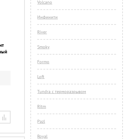
Volcano
Инфинити
River
нт
Smoky
еный
Formo
Loft
Tundra с терморазрывом
Ritm
Pazl
Royal