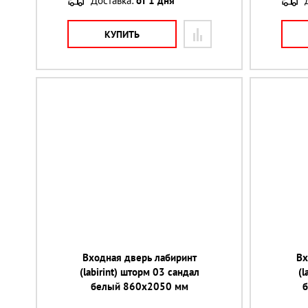
Доставка:
от 1 дня
КУПИТЬ
Входная дверь лабиринт
Вх
(labirint) шторм 03 сандал
(l
белый 860х2050 мм