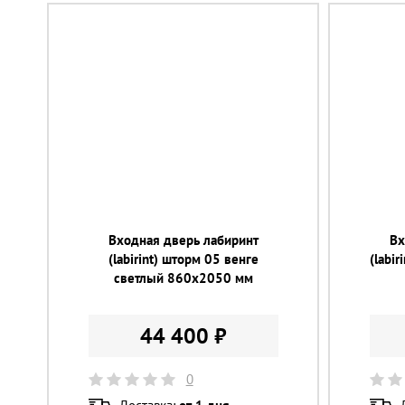
Входная дверь лабиринт
Вх
(labirint) шторм 05 венге
(labi
светлый 860х2050 мм
44 400 ₽
0