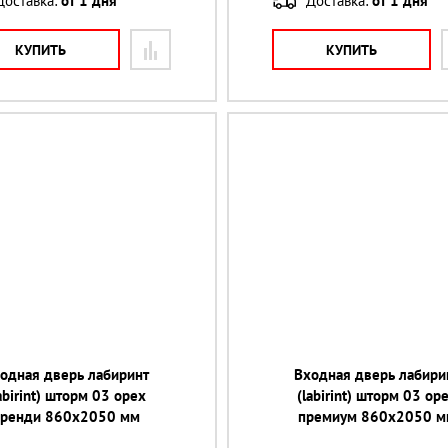
Доставка:
от 1 дня
Доставка:
от 1 дня
КУПИТЬ
КУПИТЬ
одная дверь лабиринт
Входная дверь лабири
abirint) шторм 03 орех
(labirint) шторм 03 ор
бренди 860х2050 мм
премиум 860х2050 м