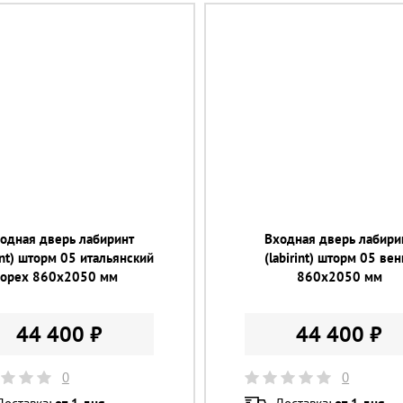
одная дверь лабиринт
Входная дверь лабири
rint) шторм 05 итальянский
(labirint) шторм 05 вен
орех 860х2050 мм
860х2050 мм
44 400 ₽
44 400 ₽
0
0