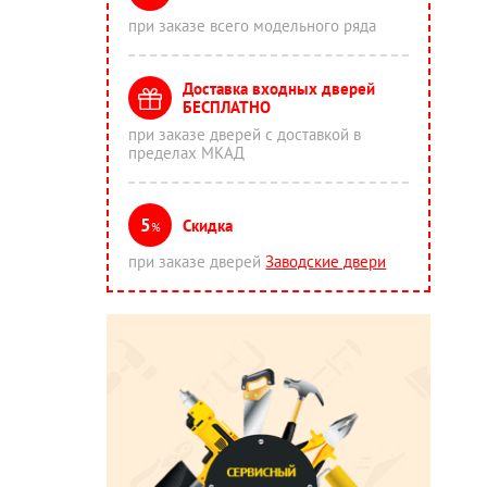
при заказе всего модельного ряда
Доставка входных дверей
БЕСПЛАТНО
при заказе дверей с доставкой в
пределах МКАД
5
Скидка
%
при заказе дверей
Заводские двери