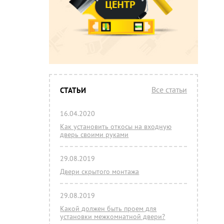
Все статьи
СТАТЬИ
16.04.2020
Как установить откосы на входную
дверь своими руками
29.08.2019
Двери скрытого монтажа
29.08.2019
Какой должен быть проем для
установки межкомнатной двери?