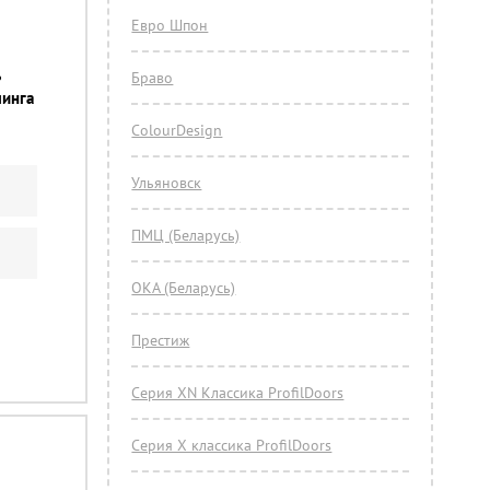
Евро Шпон
ь
Браво
линга
ColourDesign
Ульяновск
ПМЦ (Беларусь)
ОКА (Беларусь)
Престиж
Серия XN Классика ProfilDoors
Серия Х классика ProfilDoors