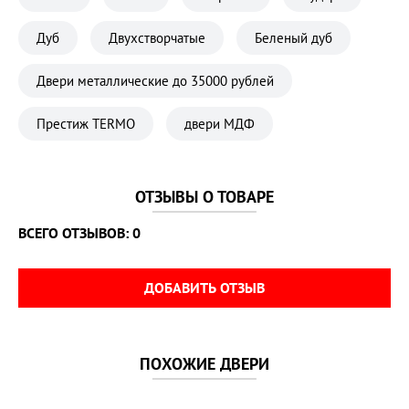
Замок дополнительный 
Сувальдный
Дуб
Двухстворчатые
Беленый дуб
Замок основной 
Цилиндровый
Кол-во контуров уплотнения 
2 контура
Двери металлические до 35000 рублей
Материал полотна 
Металл
Престиж TERMO
двери МДФ
Ночная задвижка 
установлена
Петли 
2 петли
ОТЗЫВЫ О ТОВАРЕ
Производитель 
Стоп
ВСЕГО ОТЗЫВОВ: 0
Противосъёмные штыри 
есть
Размер дверного блока 
860х2050 мм
ДОБАВИТЬ ОТЗЫВ
Размер проема 
900±10 х 2080±10 мм
Страна 
Китай
ПОХОЖИЕ ДВЕРИ
Толщина внутренней панели 
8 мм