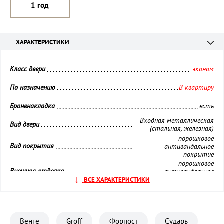
1 год
ХАРАКТЕРИСТИКИ
Класс двери 
эконом
По назначению 
В квартиру
Броненакладка 
есть
Входная металлическая
Вид двери 
(стальная, железная)
порошковое
Вид покрытия 
антивандальное
покрытие
порошковое
Внешняя отделка 
антивандальное
покрытие
ВСЕ ХАРАКТЕРИСТИКИ
Внутренняя отделка 
панель МДФ
Глазок 
установлен
Венге
Groff
Форпост
Сударь