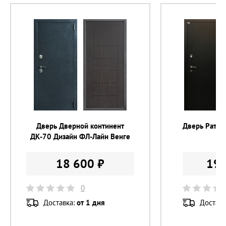
Толщина металла 
1,2 мм
Толщина полотна 
65 мм
Утепление 
минеральная вата
Цвет внешней отделки 
Медный антик
Цвет внутренней отделки 
Венге
Цвет фурнитуры 
серебро
Цилиндр 
с вертушком
Дверь Дверной континент
Дверь Ратиб
ДК-70 Дизайн ФЛ-Лайн Венге
18 600 ₽
19 
0
Доставка:
от 1 дня
Доставк